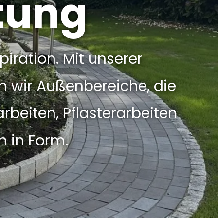
tung
piration. Mit unserer
n wir Außenbereiche, die
rbeiten, Pflasterarbeiten
n in Form.