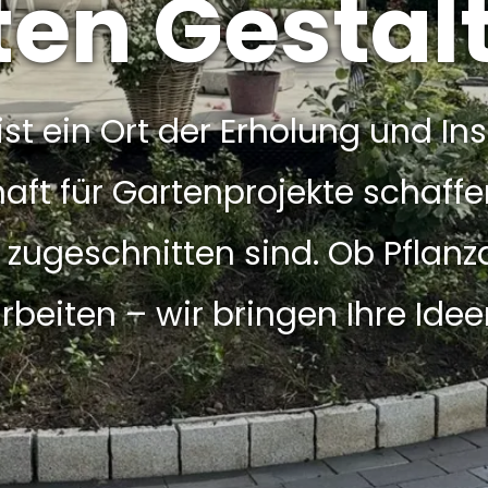
ten Gestal
st ein Ort der Erholung und Ins
aft für Gartenprojekte schaffe
ugeschnitten sind. Ob Pflanza
rbeiten – wir bringen Ihre Idee